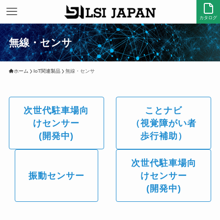
カタログ
無線・センサ
ホーム
IoT関連製品
無線・センサ
次世代駐車場向
ことナビ
けセンサー
（視覚障がい者
(開発中)​
歩行補助）
次世代駐車場向
振動センサー
けセンサー
(開発中)​